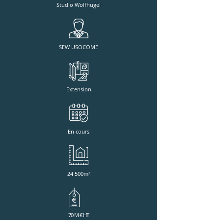
Studio Wolfhugel
SEW USOCOME
Extension
En cours
24 500m²
70 M € HT