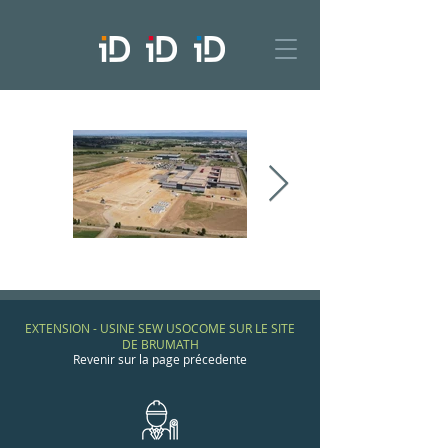
EXTENSION - USINE SEW USOCOME SUR LE SITE
DE BRUMATH
Revenir sur la page précedente