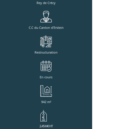
Rey de Crécy
C.C du Canton d'Erstein
Restructuration
En cours
942 m²
2,45 M
€ HT