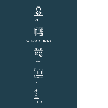
AEDE
Construction neuve
2021
- m²
- € HT